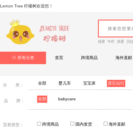
Lemon Tree 柠檬树欢迎您！
德爱
牛栏
英爱
贝
所有分类
首页
跨境商品
海外直邮
全部
婴儿车
宝宝床
其它出行
分 类：
全部
babycare
品 牌：
跨境商品
国内发货
海外直邮
贸易类型：