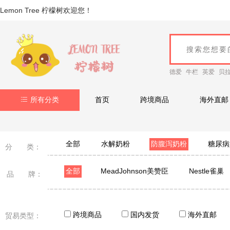
Lemon Tree 柠檬树欢迎您！
德爱
牛栏
英爱
贝
所有分类
首页
跨境商品
海外直邮
全部
水解奶粉
防腹泻奶粉
糖尿病
分 类：
全部
MeadJohnson美赞臣
Nestle雀巢
品 牌：
跨境商品
国内发货
海外直邮
贸易类型：