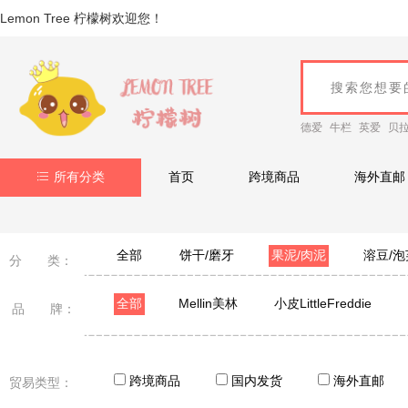
Lemon Tree 柠檬树欢迎您！
德爱
牛栏
英爱
贝
所有分类
首页
跨境商品
海外直邮
全部
饼干/磨牙
果泥/肉泥
溶豆/泡
分 类：
全部
Mellin美林
小皮LittleFreddie
品 牌：
跨境商品
国内发货
海外直邮
贸易类型：