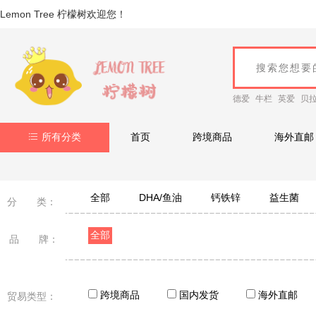
Lemon Tree 柠檬树欢迎您！
德爱
牛栏
英爱
贝
所有分类
首页
跨境商品
海外直邮
全部
DHA/鱼油
钙铁锌
益生菌
分 类：
全部
品 牌：
跨境商品
国内发货
海外直邮
贸易类型：