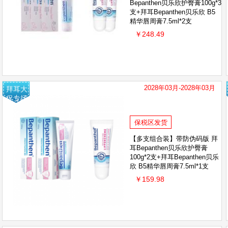
Bepanthen贝乐欣护臀膏100g*3
初敏
Tom'sofMaine汤姆小屋
朵望
狮
支+拜耳Bepanthen贝乐欣 B5
精华唇周膏7.5ml*2支
￥248.49
2028年03月-2028年03月
拜耳大
促专场
保税区发货
【多支组合装】带防伪码版 拜
耳Bepanthen贝乐欣护臀膏
100g*2支+拜耳Bepanthen贝乐
欣 B5精华唇周膏7.5ml*1支
￥159.98