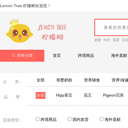
Lemon Tree 柠檬树欢迎您！
德爱
牛栏
英爱
贝
所有分类
首页
跨境商品
海外直邮
全部
母婴奶粉
营养辅食
营养\保
分 类：
全部
Hipp喜宝
花王
Pigeon贝亲
品 牌：
日本LION狮王
BANANA BOAT香蕉船
Healt
日本Biore 碧柔
资生堂
VAPE/未来
妙思
跨境商品
国内发货
海外直邮
贸易类型：