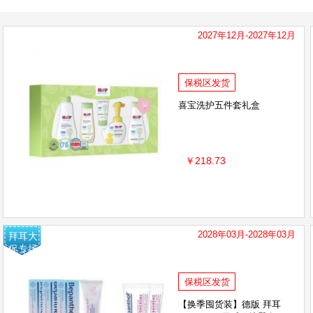
Thinkbaby辛克宝贝
韩国宫中秘策
满趣健
2027年12月-2027年12月
日本ITO
EBISU 惠百施
Braun 博朗
日
小白熊
松达
屁屁乐
布朗博士
金
保税区发货
CeraVe适乐肤
美国Desitin
日本象印
喜宝洗护五件套礼盒
世喜
Miyoshi三芳
SUAVE
日本Mama&K
￥218.73
康贝
英氏
MINON蜜浓
戴可思
E
全能妈妈
欧比信
THERMOFLASK
G
2028年03月-2028年03月
拜耳大
促专场
KISS ME 奇士美
一页newpage
BODORM
强生
爱舒屋
Kelo-cote芭克
蓓雀儿
保税区发货
EVEREDEN安唯伊
Queen Elephant/小象妈咪
【换季囤货装】德版 拜耳