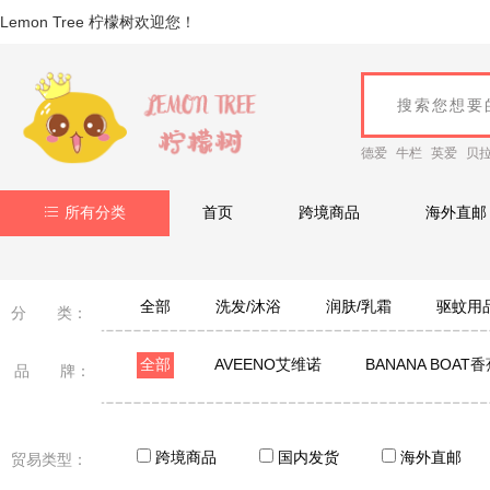
Lemon Tree 柠檬树欢迎您！
德爱
牛栏
英爱
贝
所有分类
首页
跨境商品
海外直邮
全部
洗发/沐浴
润肤/乳霜
驱蚊用
分 类：
全部
AVEENO艾维诺
BANANA BOAT
品 牌：
韩国宫中秘策
松达
日本Mama&Kids
美
海龟爸爸
BODORME贝德美
芮洣舒 Dr.REM
跨境商品
国内发货
海外直邮
贸易类型：