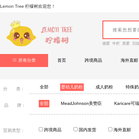
Lemon Tree 柠檬树欢迎您！
德爱
牛栏
英爱
贝
所有分类
首页
跨境商品
海外直邮
全部
婴幼儿奶粉
成人奶粉
特殊奶
分 类：
全部
MeadJohnson美赞臣
Karicare可
品 牌：
Nutrilon荷兰牛栏
Cow&Gate英国牛栏
澳洲A
Kabrita佳贝艾特
雅培
美素佳儿
澳洲贝
跨境商品
国内发货
海外直邮
贸易类型：
Biostime 合生元
Oli6
Aptamil港版爱他美